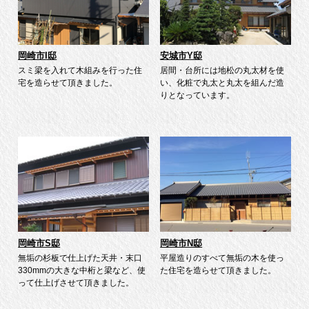
岡崎市I邸
安城市Y邸
スミ梁を入れて木組みを行った住
居間・台所には地松の丸太材を使
宅を造らせて頂きました。
い、化粧で丸太と丸太を組んだ造
りとなっています。
岡崎市S邸
岡崎市N邸
無垢の杉板で仕上げた天井・末口
平屋造りのすべて無垢の木を使っ
330mmの大きな中桁と梁など、使
た住宅を造らせて頂きました。
って仕上げさせて頂きました。